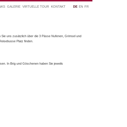
NKS
GALERIE
VIRTUELLE TOUR
KONTAKT
DE
EN
FR
n Sie uns zusätzlich über die 3 Pässe Nufenen, Grimsel und
Reisebusse Platz finden.
isen. In Brig und Göschenen haben Sie jeweils