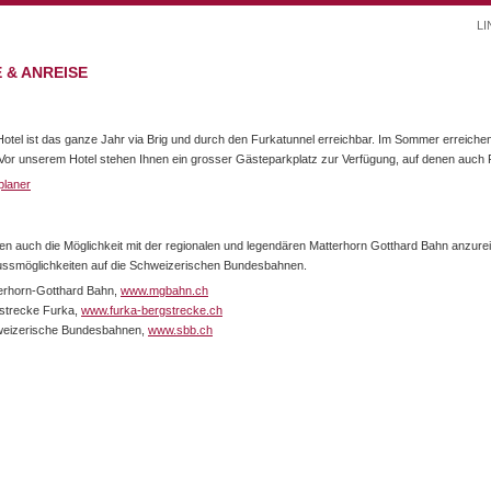
LI
 & ANREISE
otel ist das ganze Jahr via Brig und durch den Furkatunnel erreichbar. Im Sommer erreiche
Vor unserem Hotel stehen Ihnen ein grosser Gästeparkplatz zur Verfügung, auf denen auch 
planer
en auch die Möglichkeit mit der regionalen und legendären Matterhorn Gotthard Bahn anzure
ssmöglichkeiten auf die Schweizerischen Bundesbahnen.
erhorn-Gotthard Bahn,
www.mgbahn.ch
strecke Furka,
www.furka-bergstrecke.ch
eizerische Bundesbahnen,
www.sbb.ch