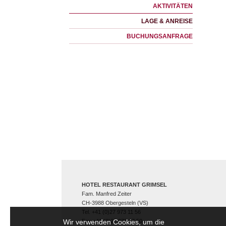
AKTIVITÄTEN
LAGE & ANREISE
BUCHUNGSANFRAGE
HOTEL RESTAURANT GRIMSEL
Fam. Manfred Zeiter
CH-3988 Obergesteln (VS)
Tel. +41 (0)27 973 11 56
Wir verwenden Cookies, um die
Fax +41 (0)27 973 17 50