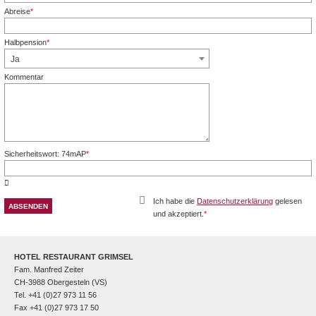
Abreise
*
Pflichtfeld
Halbpension
*
Pflichtfeld
Ja
Kommentar
Sicherheitswort: 74mAP
*
Pflichtfeld
Ich habe die
Datenschutzerklärung
gelesen
und akzeptiert.
*
Pflichtfeld
HOTEL RESTAURANT GRIMSEL
Fam. Manfred Zeiter
CH-3988 Obergesteln (VS)
Tel. +41 (0)27 973 11 56
Fax +41 (0)27 973 17 50