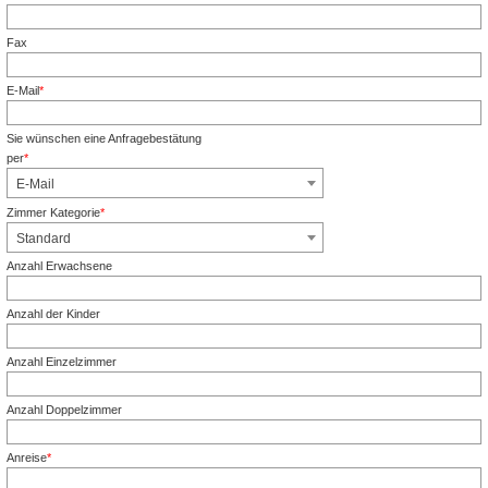
Pflichtfeld
Fax
E-Mail
*
Pflichtfeld
Sie wünschen eine Anfragebestätung
per
*
Pflichtfeld
E-Mail
Zimmer Kategorie
*
Pflichtfeld
Standard
Anzahl Erwachsene
Anzahl der Kinder
Anzahl Einzelzimmer
Anzahl Doppelzimmer
Anreise
*
Pflichtfeld